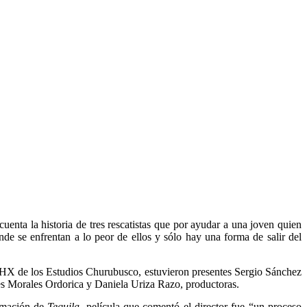
cuenta la historia de tres rescatistas que por ayudar a una joven quien
e se enfrentan a lo peor de ellos y sólo hay una forma de salir del
a THX de los Estudios Churubusco, estuvieron presentes Sergio Sánchez
es Morales Ordorica y Daniela Uriza Razo, productoras.
ilmación de
Tequila
, película que comentó el director fue “un proceso