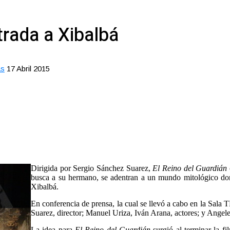
trada a Xibalbá
as
17 Abril 2015
Dirigida por Sergio Sánchez Suarez,
El Reino del Guardián
busca a su hermano, se adentran a un mundo mitológico dond
Xibalbá.
En conferencia de prensa, la cual se llevó a cabo en la Sal
Suarez, director; Manuel Uriza, Iván Arana, actores; y Angel
La idea para
El Reino del Guardián
surgió al terminar la f