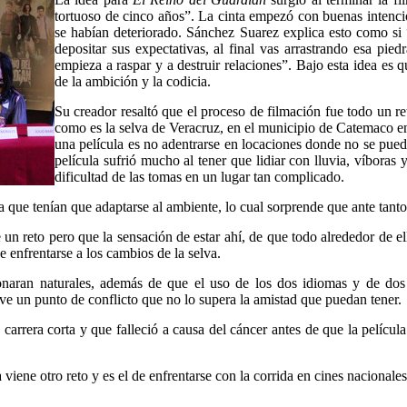
tortuoso de cinco años”. La cinta empezó con buenas intencio
se habían deteriorado. Sánchez Suarez explica esto como si 
depositar sus expectativas, al final vas arrastrando esa pied
empieza a raspar y a destruir relaciones”. Bajo esta idea es 
de la ambición y la codicia.
Su creador resaltó que el proceso de filmación fue todo un r
como es la selva de Veracruz, en el municipio de Catemaco e
una película es no adentrarse en locaciones donde no se pueda
película sufrió mucho al tener que lidiar con lluvia, víbora
dificultad de las tomas en un lugar tan complicado.
que tenían que adaptarse al ambiente, lo cual sorprende que ante tant
 reto pero que la sensación de estar ahí, de que todo alrededor de ello
e enfrentarse a los cambios de la selva.
sonaran naturales, además de que el uso de los dos idiomas y de dos 
lve un punto de conflicto que no lo supera la amistad que puedan tener.
arrera corta y que falleció a causa del cáncer antes de que la película 
viene otro reto y es el de enfrentarse con la corrida en cines nacionale