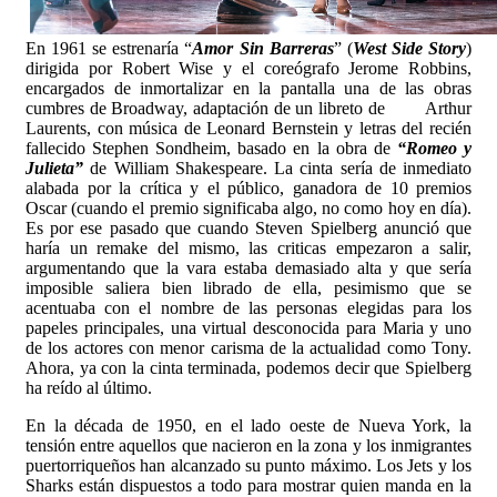
En 1961 se estrenaría “
Amor Sin Barreras
” (
West Side Story
)
dirigida por Robert Wise y el coreógrafo Jerome Robbins,
encargados de inmortalizar en la pantalla una de las obras
cumbres de Broadway, adaptación de un libreto de Arthur
Laurents, con música de Leonard Bernstein y letras del recién
fallecido Stephen Sondheim, basado en la obra de
“Romeo y
Julieta”
de William Shakespeare. La cinta sería de inmediato
alabada por la crítica y el público, ganadora de 10 premios
Oscar (cuando el premio significaba algo, no como hoy en día).
Es por ese pasado que cuando Steven Spielberg anunció que
haría un remake del mismo, las criticas empezaron a salir,
argumentando que la vara estaba demasiado alta y que sería
imposible saliera bien librado de ella, pesimismo que se
acentuaba con el nombre de las personas elegidas para los
papeles principales, una virtual desconocida para Maria y uno
de los actores con menor carisma de la actualidad como Tony.
Ahora, ya con la cinta terminada, podemos decir que Spielberg
ha reído al último.
En la década de 1950, en el lado oeste de Nueva York, la
tensión entre aquellos que nacieron en la zona y los inmigrantes
puertorriqueños han alcanzado su punto máximo. Los Jets y los
Sharks están dispuestos a todo para mostrar quien manda en la