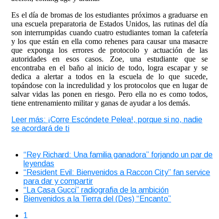
Es el día de bromas de los estudiantes próximos a graduarse en
una escuela preparatoria de Estados Unidos, las rutinas del día
son interrumpidas cuando cuatro estudiantes toman la cafetería
y los que están en ella como rehenes para causar una masacre
que exponga los errores de protocolo y actuación de las
autoridades en esos casos. Zoe, una estudiante que se
encontraba en el baño al inicio de todo, logra escapar y se
dedica a alertar a todos en la escuela de lo que sucede,
topándose con la incredulidad y los protocolos que en lugar de
salvar vidas las ponen en riesgo. Pero ella no es como todos,
tiene entrenamiento militar y ganas de ayudar a los demás.
Leer más: ¡Corre Escóndete Pelea!, porque si no, nadie
se acordará de ti
“Rey Richard: Una familia ganadora” forjando un par de
leyendas
“Resident Evil: Bienvenidos a Raccon City” fan service
para dar y compartir
“La Casa Gucci” radiografia de la ambición
Bienvenidos a la Tierra del (Des) “Encanto”
1