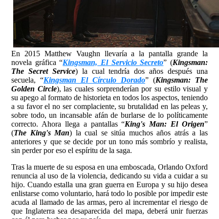
En 2015 Matthew Vaughn llevaría a la pantalla grande la
novela gráfica “
Kingsman, El Servicio Secreto
” (
Kingsman:
The Secret Service
) la cual tendría dos años después una
secuela, “
Kingsman El Círculo Dorado
” (
Kingsman: The
Golden Circle
), las cuales sorprenderían por su estilo visual y
su apego al formato de historieta en todos los aspectos, teniendo
a su favor el no ser complaciente, su brutalidad en las peleas y,
sobre todo, un incansable afán de burlarse de lo políticamente
correcto. Ahora llega a pantallas “
King's Man: El Origen
”
(
The King's Man
) la cual se sitúa muchos años atrás a las
anteriores y que se decide por un tono más sombrío y realista,
sin perder por eso el espíritu de la saga.
Tras la muerte de su esposa en una emboscada, Orlando Oxford
renuncia al uso de la violencia, dedicando su vida a cuidar a su
hijo. Cuando estalla una gran guerra en Europa y su hijo desea
enlistarse como voluntario, hará todo lo posible por impedir este
acuda al llamado de las armas, pero al incrementar el riesgo de
que Inglaterra sea desaparecida del mapa, deberá unir fuerzas