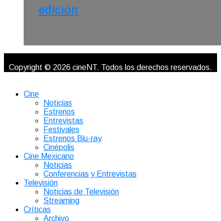
edición
Copyright © 2026 cineNT. Todos los derechos reservados.
Cine
Noticias
Estrenos
Entrevistas
Festivales
Estrenos Blu-ray
Cinépolis
Cine Mexicano
Noticias
Conferencias y Entrevistas
Televisión
Noticias de Televisión
Streaming
Críticas
Archivo