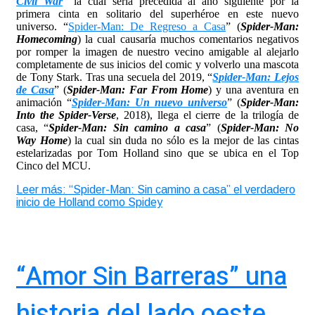
Civil War
” la cual sería precedida al año siguiente por la
primera cinta en solitario del superhéroe en este nuevo
universo. “
Spider-Man: De Regreso a Casa
” (
Spider-Man:
Homecoming
) la cual causaría muchos comentarios negativos
por romper la imagen de nuestro vecino amigable al alejarlo
completamente de sus inicios del comic y volverlo una mascota
de Tony Stark. Tras una secuela del 2019, “
Spider-Man: Lejos
de Casa
” (
Spider-Man: Far From Home
) y una aventura en
animación “
Spider-Man: Un nuevo universo
” (
Spider-Man:
Into the Spider-Verse
, 2018), llega el cierre de la trilogía de
casa, “
Spider-Man: Sin camino a casa
” (
Spider-Man: No
Way Home
) la cual sin duda no sólo es la mejor de las cintas
estelarizadas por Tom Holland sino que se ubica en el Top
Cinco del MCU.
Leer más: “Spider-Man: Sin camino a casa” el verdadero
inicio de Holland como Spidey
“Amor Sin Barreras” una
historia del lado oeste