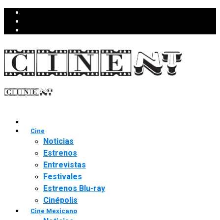
Cine
Noticias
Estrenos
Entrevistas
Festivales
Estrenos Blu-ray
Cinépolis
Cine Mexicano