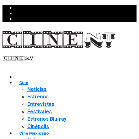
Cine
Noticias
Estrenos
Entrevistas
Festivales
Estrenos Blu-ray
Cinépolis
Cine Mexicano