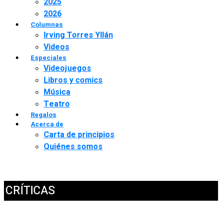
2025
2026
Columnas
Irving Torres Yllán
Videos
Especiales
Videojuegos
Libros y comics
Música
Teatro
Regalos
Acerca de
Carta de principios
Quiénes somos
CRÍTICAS