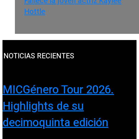
Fallece la joven actriz Kaylee
Hottle
NOTICIAS RECIENTES
MICGénero Tour 2026.
Highlights de su
decimoquinta edición