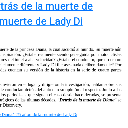
trás de la muerte de
 muerte de Lady Di
uerte de la princesa Diana, la cual sacudió al mundo. Su muerte aún
conspiración. ¿Estaba realmente siendo perseguida por motociclistas
ares del túnel a alta velocidad? ¿Estaba el conductor, que no era un
pletamente diferente y Lady Di fue asesinada deliberadamente? Por
as cuentan su versión de la historia en la serie de cuatro partes
tuvieron en el lugar y dirigieron la investigación, hablan sobre sus
e conducían detrás del auto dan su opinión al respecto. Junto a las
e los periodistas que siguen el caso desde hace décadas, se presenta
ágicos de las últimas décadas. “
Detrás de la muerte de Diana
” se
or Discovery.
e Diana” 25 años de la muerte de Lady Di