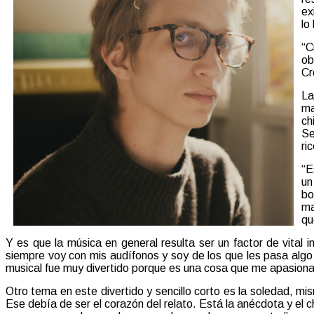
ex
lo
“C
ob
Cr
La
ma
ch
Se
ric
“E
un
bo
ma
qu
Y es que la música en general resulta ser un factor de vital 
siempre voy con mis audífonos y soy de los que les pasa algo
musical fue muy divertido porque es una cosa que me apasiona. 
Otro tema en este divertido y sencillo corto es la soledad, m
Ese debía de ser el corazón del relato. Está la anécdota y el 