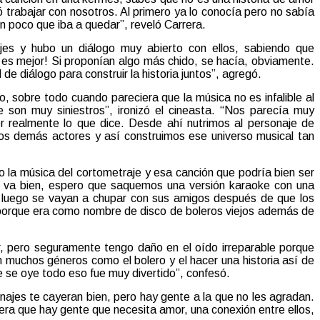
 trabajar con nosotros. Al primero ya lo conocía pero no sabía
un poco que iba a quedar”, reveló Carrera.
jes y hubo un diálogo muy abierto con ellos, sabiendo que
 es mejor! Si proponían algo más chido, se hacía, obviamente.
 de diálogo para construir la historia juntos”, agregó.
, sobre todo cuando pareciera que la música no es infalible al
son muy siniestros”, ironizó el cineasta. “Nos parecía muy
er realmente lo que dice. Desde ahí nutrimos al personaje de
los demás actores y así construimos ese universo musical tan
o la música del cortometraje y esa canción que podría bien ser
s va bien, espero que saquemos una versión karaoke con una
 y luego se vayan a chupar con sus amigos después de que los
orque era como nombre de disco de boleros viejos además de
sar, pero seguramente tengo daño en el oído irreparable porque
 muchos géneros como el bolero y el hacer una historia así de
ue se oye todo eso fue muy divertido”, confesó.
najes te cayeran bien, pero hay gente a la que no les agradan.
uera que hay gente que necesita amor, una conexión entre ellos,