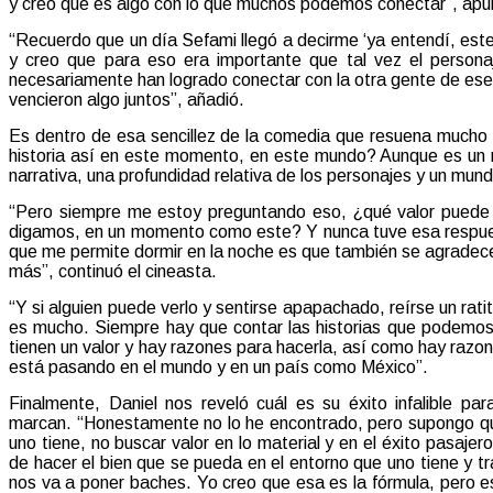
y creo que es algo con lo que muchos podemos conectar”, apu
“Recuerdo que un día Sefami llegó a decirme ‘ya entendí, este g
y creo que para eso era importante que tal vez el person
necesariamente han logrado conectar con la otra gente de ese
vencieron algo juntos”, añadió.
Es dentro de esa sencillez de la comedia que resuena mucho 
historia así en este momento, en este mundo? Aunque es un r
narrativa, una profundidad relativa de los personajes y un mun
“Pero siempre me estoy preguntando eso, ¿qué valor puede 
digamos, en un momento como este? Y nunca tuve esa respuest
que me permite dormir en la noche es que también se agradec
más”, continuó el cineasta.
“Y si alguien puede verlo y sentirse apapachado, reírse un rat
es mucho. Siempre hay que contar las historias que podemos
tienen un valor y hay razones para hacerla, así como hay razon
está pasando en el mundo y en un país como México”.
Finalmente, Daniel nos reveló cuál es su éxito infalible 
marcan. “Honestamente no lo he encontrado, pero supongo que
uno tiene, no buscar valor en lo material y en el éxito pasajer
de hacer el bien que se pueda en el entorno que uno tiene y t
nos va a poner baches. Yo creo que esa es la fórmula, pero e