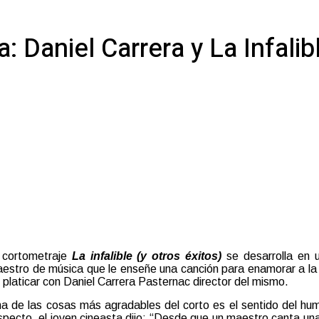
: Daniel Carrera y La Infalibl
 cortometraje
La infalible (y otros éxitos)
se desarrolla en 
estro de música que le enseñe una canción para enamorar a la
 platicar con Daniel Carrera Pasternac director del mismo.
a de las cosas más agradables del corto es el sentido del hum
specto, el joven cineasta dijo: “Desde que un maestro canta un