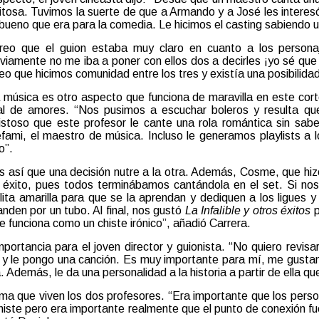
itosa. Tuvimos la suerte de que a Armando y a José les interesó
 bueno que era para la comedia. Le hicimos el casting sabiendo 
reo que el guion estaba muy claro en cuanto a los persona
viamente no me iba a poner con ellos dos a decirles ¡yo sé que
eo que hicimos comunidad entre los tres y existía una posibilidad
 música es otro aspecto que funciona de maravilla en este corto
l de amores. “Nos pusimos a escuchar boleros y resulta que 
istoso que este profesor le cante una rola romántica sin sab
fami, el maestro de música. Incluso le generamos playlists a 
o”.
s así que una decisión nutre a la otra. Además, Cosme, que hiz
 éxito, pues todos terminábamos cantándola en el set. Si no
lita amarilla para que se la aprendan y dediquen a los ligues
nden por un tubo. Al final, nos gustó
La Infalible y otros éxitos
p
e funciona como un chiste irónico”, añadió Carrera.
importancia para el joven director y guionista. “No quiero revi
 y le pongo una canción. Es muy importante para mí, me gustan
Además, le da una personalidad a la historia a partir de ella q
isma que viven los dos profesores. “Era importante que los perso
chiste pero era importante realmente que el punto de conexión f