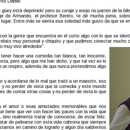
ntó Daniel.
üey está deprimido’ pero su coraje y enojo no parten de la bilis
aje de Armando, el profesor Benito, te dé mucha pena, sobr
 lugar. Entre más se sienta esa soledad más gusto da que se en
con la gente que encuentra en el corto algo con lo que se iden
elato muy personal y chiquito y que pudimos conectar mucho con
do muy vivo alrededor”.
tener hacer una comedia tan blanca, tan inocente,
a, pero algo que me han dicho, y que tal vez es lo
e un respiro, además de que nunca pretendimos algo
ito y acordarse de lo mal que trató a un maestro, eso
 y no perder de vista que la comedia y este mundo
es de contar otras cosas y no perder de vista lo que
para el amor o esas amistades memorables que nos
 tiene que ver con hacer las paces con la vida que
o, sino realmente tratar de conocerse, de estar feliz,
ratar de pelearse con esta vida cabrona que siempre
stamos en camino de lograrlo y algún día saldremos