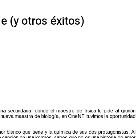
e (y otros éxitos)
una secundaria, donde el maestro de física le pide al gruñón
 nueva maestra de biología, en CineNT tuvimos la oportunidad
or blanco que tiene y la química de sus dos protagonistas. Al
a canción en una kermés, sabes que no es una historia de amor