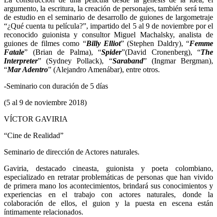
argumento, la escritura, la creación de personajes, también será tema
de estudio en el seminario de desarrollo de guiones de largometraje
“¿Qué cuenta tu película?”, impartido del 5 al 9 de noviembre por el
reconocido guionista y consultor Miguel Machalsky, analista de
guiones de filmes como “
Billy Elliot
” (Stephen Daldry), “
Femme
Fatale
” (Brian de Palma), “
Spider
”(David Cronenberg), “
The
Interpreter
” (Sydney Pollack), “
Saraband
” (Ingmar Bergman),
“
Mar Adentro
” (Alejandro Amenábar), entre otros.
-Seminario con duración de 5 días
(5 al 9 de noviembre 2018)
VÍCTOR GAVIRIA
“Cine de Realidad”
Seminario de dirección de Actores naturales.
Gaviria, destacado cineasta, guionista y poeta colombiano,
especializado en retratar problemáticas de personas que han vivido
de primera mano los acontecimientos, brindará sus conocimientos y
experiencias en el trabajo con actores naturales, donde la
colaboración de ellos, el guion y la puesta en escena están
íntimamente relacionados.