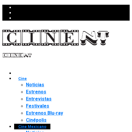
Cine
Noticias
Estrenos
Entrevistas
Festivales
Estrenos Blu-ray
Cinépolis
Cine Mexicano