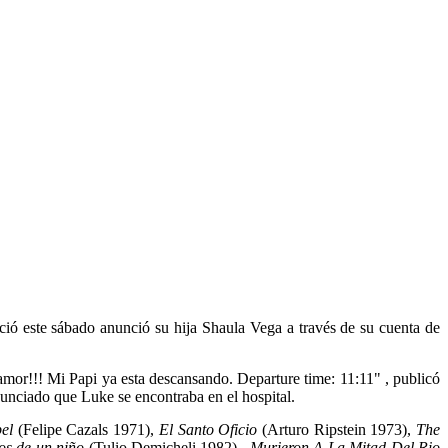
eció este sábado anunció su hija Shaula Vega a través de su cuenta de
or!!! Mi Papi ya esta descansando. Departure time: 11:11" , publicó
anunciado que Luke se encontraba en el hospital.
bel
(Felipe Cazals 1971),
El Santo Oficio
(Arturo Ripstein 1973),
The
os de un niño
(Tulio Demicheli 1982),
Murieron A La Mitad Del Rio