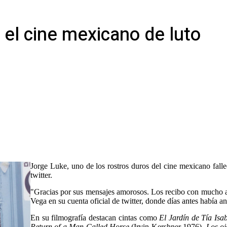
, el cine mexicano de luto
Jorge Luke, uno de los rostros duros del cine mexicano fall
twitter.
"Gracias por sus mensajes amorosos. Los recibo con mucho am
Vega en su cuenta oficial de twitter, donde días antes había 
En su filmografía destacan cintas como
El Jardín de Tía Isa
Return of a Man Called Horse
(Irvin Kershner 1976),
Los oj