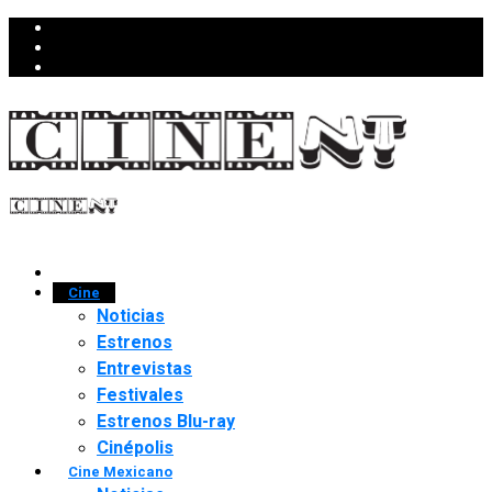
Cine
Noticias
Estrenos
Entrevistas
Festivales
Estrenos Blu-ray
Cinépolis
Cine Mexicano