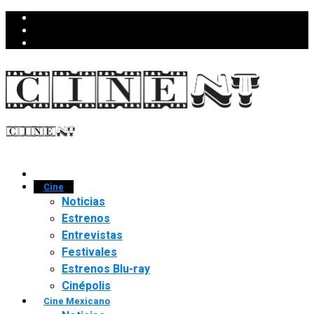
Cine
Noticias
Estrenos
Entrevistas
Festivales
Estrenos Blu-ray
Cinépolis
Cine Mexicano