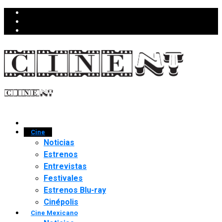
Cine
Noticias
Estrenos
Entrevistas
Festivales
Estrenos Blu-ray
Cinépolis
Cine Mexicano