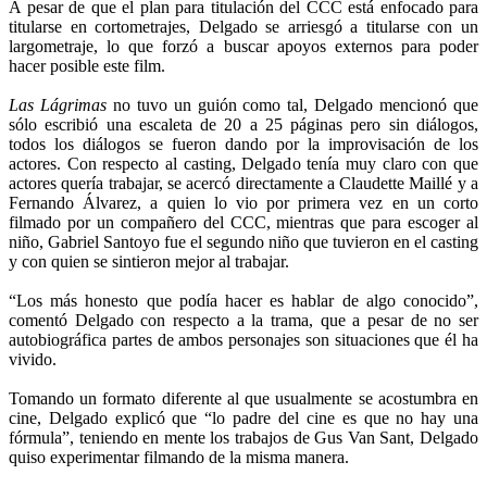
A pesar de que el plan para titulación del CCC está enfocado para
titularse en cortometrajes, Delgado se arriesgó a titularse con un
largometraje, lo que forzó a buscar apoyos externos para poder
hacer posible este film.
Las Lágrimas
no tuvo un guión como tal, Delgado mencionó que
sólo escribió una escaleta de 20 a 25 páginas pero sin diálogos,
todos los diálogos se fueron dando por la improvisación de los
actores. Con respecto al casting, Delgado tenía muy claro con que
actores quería trabajar, se acercó directamente a Claudette Maillé y a
Fernando Álvarez, a quien lo vio por primera vez en un corto
filmado por un compañero del CCC, mientras que para escoger al
niño, Gabriel Santoyo fue el segundo niño que tuvieron en el casting
y con quien se sintieron mejor al trabajar.
“Los más honesto que podía hacer es hablar de algo conocido”,
comentó Delgado con respecto a la trama, que a pesar de no ser
autobiográfica partes de ambos personajes son situaciones que él ha
vivido.
Tomando un formato diferente al que usualmente se acostumbra en
cine, Delgado explicó que “lo padre del cine es que no hay una
fórmula”, teniendo en mente los trabajos de Gus Van Sant, Delgado
quiso experimentar filmando de la misma manera.