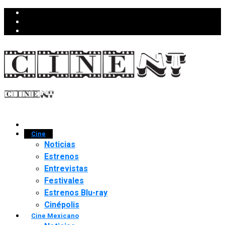
Cine
Noticias
Estrenos
Entrevistas
Festivales
Estrenos Blu-ray
Cinépolis
Cine Mexicano