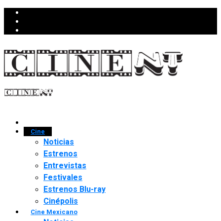
Cine
Noticias
Estrenos
Entrevistas
Festivales
Estrenos Blu-ray
Cinépolis
Cine Mexicano