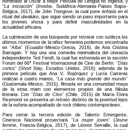
nominado al Óscar a Mejor Película de Lengua no Inglesa; y
“
La iniciación
” (
Inxeba
, Sudáfrica-Alemania-Paises Bajos-
Bélgica, 2017), de John Trengove, la cual pone énfasis en el
ritual del ulwaluko, que sigue siendo un paso importante para
los jóvenes xhosa y para definir masculinidades en la
actualidad africana.
La culminación de una búsqueda por retratar con sutileza los
últimos momentos de la niñez femenina podemos encontrarla
en “
Alba
” (Ecuador-México-Grecia, 2016), de Ana Cristina
Barragán. Y hay una una comedia minimalista del cineasta
independiente Ted Fendt, la cual fue estrenada en la sección
Forum del 66° Festival Internacional de Cine de Berlín: “
Días
cortos
” (
Short Stay
, Estados Unidos, 2016); además de la
primera película que Ana V. Bojórquez y Lucía Carreras
realizan a cuatro manos, “
La casa más grande del mundo
”
(Guatemala-México, 2015), filmada en una comunidad maya
de la etnia mam con elementos propios de una fábula
literaria. Con “
Días de Cleo
” (Chile, 2015) de María Elvira
Reymond se presenta un retrato distinto de la juventud lejos
de la euforia acompañado de rock chileno contemporáneo.
Para cerrar la tercera edición de Talento Emergente,
Cineteca Nacional proyectará “
La mujer joven
” (
Jeune
femme
, Francia-Bélgica, 2017), de Léonor Serraille, la cual