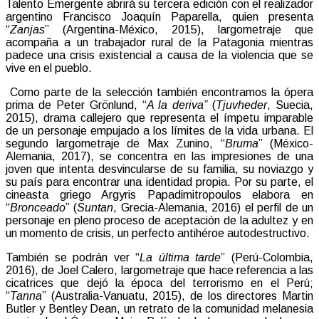
Talento Emergente abrirá su tercera edición con el realizador
argentino Francisco Joaquín Paparella, quien presenta
“
Zanjas
” (Argentina-México, 2015), largometraje que
acompaña a un trabajador rural de la Patagonia mientras
padece una crisis existencial a causa de la violencia que se
vive en el pueblo.
Como parte de la selección también encontramos la ópera
prima de Peter Grönlund, “
A la deriva”
(
Tjuvheder
, Suecia,
2015), drama callejero que representa el ímpetu imparable
de un personaje empujado a los límites de la vida urbana. El
segundo largometraje de Max Zunino, “
Bruma
” (México-
Alemania, 2017), se concentra en las impresiones de una
joven que intenta desvincularse de su familia, su noviazgo y
su país para encontrar una identidad propia. Por su parte, el
cineasta griego Argyris Papadimitropoulos elabora en
“
Bronceado
” (
Suntan
, Grecia-Alemania, 2016) el perfil de un
personaje en pleno proceso de aceptación de la adultez y en
un momento de crisis, un perfecto antihéroe autodestructivo.
También se podrán ver “
La última tarde
” (Perú-Colombia,
2016), de Joel Calero, largometraje que hace referencia a las
cicatrices que dejó la época del terrorismo en el Perú;
“
Tanna
” (Australia-Vanuatu, 2015), de los directores Martin
Butler y Bentley Dean, un retrato de la comunidad melanesia