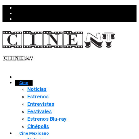
Cine
Noticias
Estrenos
Entrevistas
Festivales
Estrenos Blu-ray
Cinépolis
Cine Mexicano