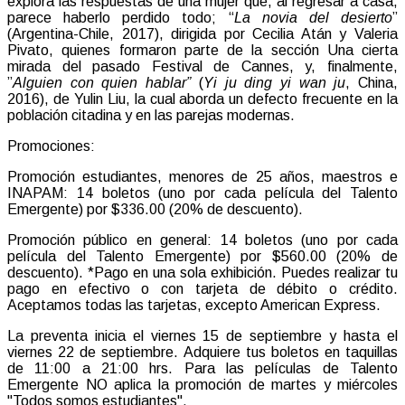
explora las respuestas de una mujer que, al regresar a casa,
parece haberlo perdido todo; “
La novia del desierto
”
(Argentina-Chile, 2017), dirigida por Cecilia Atán y Valeria
Pivato, quienes formaron parte de la sección Una cierta
mirada del pasado Festival de Cannes, y, finalmente,
”
Alguien con quien hablar”
(
Yi ju ding yi wan ju
, China,
2016), de Yulin Liu, la cual aborda un defecto frecuente en la
población citadina y en las parejas modernas.
Promociones:
Promoción estudiantes, menores de 25 años, maestros e
INAPAM: 14 boletos (uno por cada película del Talento
Emergente) por $336.00 (20% de descuento).
Promoción público en general: 14 boletos (uno por cada
película del Talento Emergente) por $560.00 (20% de
descuento). *Pago en una sola exhibición. Puedes realizar tu
pago en efectivo o con tarjeta de débito o crédito.
Aceptamos todas las tarjetas, excepto American Express.
La preventa inicia el viernes 15 de septiembre y hasta el
viernes 22 de septiembre. Adquiere tus boletos en taquillas
de 11:00 a 21:00 hrs. Para las películas de Talento
Emergente NO aplica la promoción de martes y miércoles
"Todos somos estudiantes".