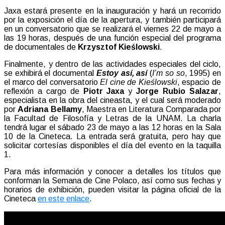
Jaxa estará presente en la inauguración y hará un recorrido
por la exposición el día de la apertura, y también participará
en un conversatorio que se realizará el viernes 22 de mayo a
las 19 horas, después de una función especial del programa
de documentales de
Krzysztof Kieślowski
.
Finalmente, y dentro de las actividades especiales del ciclo,
se exhibirá el documental
Estoy así, así
(
I’m so so
, 1995) en
el marco del conversatorio
El cine de Kieślowski
, espacio de
reflexión a cargo de
Piotr Jaxa
y
Jorge Rubio Salazar
,
especialista en la obra del cineasta, y el cual será moderado
por
Adriana Bellamy
, Maestra en Literatura Comparada por
la Facultad de Filosofía y Letras de la UNAM. La charla
tendrá lugar el sábado 23 de mayo a las 12 horas en la Sala
10 de la Cineteca. La entrada será gratuita, pero hay que
solicitar cortesías disponibles el día del evento en la taquilla
1.
Para más información y conocer a detalles los títulos que
conforman la Semana de Cine Polaco, así como sus fechas y
horarios de exhibición, pueden visitar la página oficial de la
Cineteca
en este enlace
.