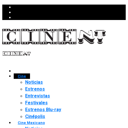
Cine
Noticias
Estrenos
Entrevistas
Festivales
Estrenos Blu-ray
Cinépolis
Cine Mexicano