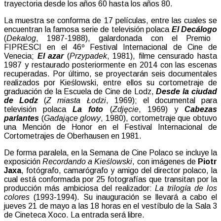
trayectoria desde los años 60 hasta los años 80.
La muestra se conforma de 17 películas, entre las cuales se
encuentran la famosa serie de televisión polaca
El Decálogo
(
Dekalog
, 1987-1988), galardonada con el Premio
FIPRESCI en el 46º Festival Internacional de Cine de
Venecia;
El azar
(
Przypadek
, 1981), filme censurado hasta
1987 y restaurado posteriormente en 2014 con las escenas
recuperadas. Por último, se proyectarán seis documentales
realizados por Kieślowski, entre ellos su cortometraje de
graduación de la Escuela de Cine de Lodz,
Desde la ciudad
de Lodz
(
Z miasta Łodzi
, 1969); el documental para
televisión polaca
La foto
(
Zdjęcie
, 1969) y
Cabezas
parlantes
(
Gadające glowy
, 1980), cortometraje que obtuvo
una Mención de Honor en el Festival Internacional de
Cortometrajes de Oberhausen en 1981.
De forma paralela, en la Semana de Cine Polaco se incluye la
exposición
Recordando a Kieślowski
, con imágenes de
Piotr
Jaxa
, fotógrafo, camarógrafo y amigo del director polaco, la
cual está conformada por 25 fotografías que transitan por la
producción más ambiciosa del realizador:
La trilogía de los
colores
(1993-1994). Su inauguración se llevará a cabo el
jueves 21 de mayo a las 18 horas en el vestíbulo de la Sala 3
de Cineteca Xoco. La entrada será libre.