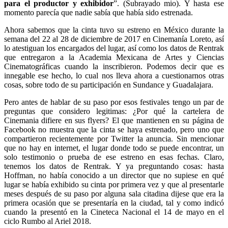
para el productor y exhibidor
”. (Subrayado mio). Y hasta ese
momento parecía que nadie sabía que había sido estrenada.
Ahora sabemos que la cinta tuvo su estreno en México durante la
semana del 22 al 28 de diciembre de 2017 en Cinemanía Loreto, así
lo atestiguan los encargados del lugar, así como los datos de Rentrak
que entregaron a la Academia Mexicana de Artes y Ciencias
Cinematográficas cuando la inscribieron. Podemos decir que es
innegable ese hecho, lo cual nos lleva ahora a cuestionarnos otras
cosas, sobre todo de su participación en Sundance y Guadalajara.
Pero antes de hablar de su paso por esos festivales tengo un par de
preguntas que considero legitimas: ¿Por qué la cartelera de
Cinemania difiere en sus flyers? El que mantienen en su página de
Facebook no muestra que la cinta se haya estrenado, pero uno que
compartieron recientemente por Twitter la anuncia. Sin mencionar
que no hay en internet, el lugar donde todo se puede encontrar, un
solo testimonio o prueba de ese estreno en esas fechas. Claro,
tenemos los datos de Rentrak. Y ya preguntando cosas: hasta
Hoffman, no había conocido a un director que no supiese en qué
lugar se había exhibido su cinta por primera vez y que al presentarle
meses después de su paso por alguna sala citadina dijese que era la
primera ocasión que se presentaría en la ciudad, tal y como indicó
cuando la presentó en la Cineteca Nacional el 14 de mayo en el
ciclo Rumbo al Ariel 2018.