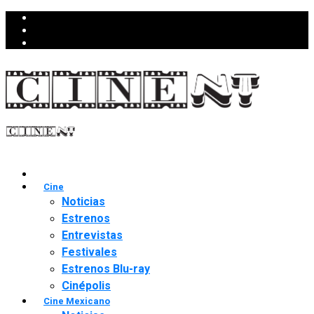
Cine
Noticias
Estrenos
Entrevistas
Festivales
Estrenos Blu-ray
Cinépolis
Cine Mexicano