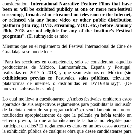
consideration.
International Narrative Feature Films that have
been or will be exhibited publicly at one or more non-festival
screenings, broadcast or streamed on television or the Internet,
or released via any home video or other public distribution
platform (Blu-ray, DVD, streaming, VOD, etc.) before January
28th, 2018 are not eligible for any of the Institute’s Festival
programs”
. (El subrayado es mío)
Mientras que en el reglamento del Festival Internacional de Cine de
Guadalajara se puede leer:
“Para las secciones en competencia, sólo se considerarán aquellas
producciones de México, Latinoamérica, España y Portugal,
realizadas en 2017 ó 2018, y que sean estrenos en México (
sin
exhibiciones previas
en Festivales,
salas públicas
, televisión,
plataformas de internet, o distribuidas en DVD/Blu-ray)”. (De
nuevo el subrayado es mío).
Lo cual me lleva a cuestionarme: ¿Ambos festivales omitieron estos
apartados de sus respectivos reglamentos para posibilitar la inclusión
de la cinta dentro de su programación? ¿o sencillamente no fueron
notificados apropiadamente de que la película ya había tenido un
estreno previo, lo que automáticamente la hacía no elegible para
participar en ellos? El reglamento es claro en ambos casos acerca de
la exhibición pública de cualquier obra que desee candidatearse para