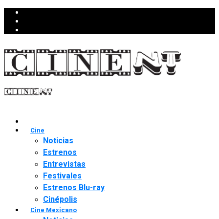
Cine
Noticias
Estrenos
Entrevistas
Festivales
Estrenos Blu-ray
Cinépolis
Cine Mexicano