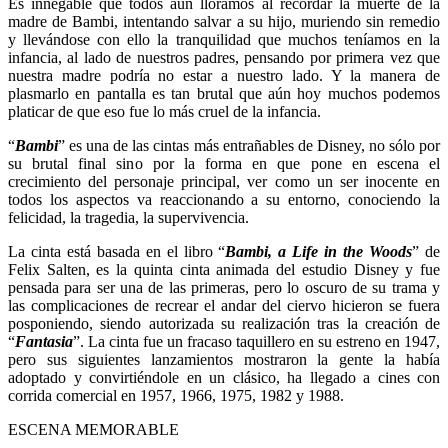
Es innegable que todos aún lloramos al recordar la muerte de la
madre de Bambi, intentando salvar a su hijo, muriendo sin remedio
y llevándose con ello la tranquilidad que muchos teníamos en la
infancia, al lado de nuestros padres, pensando por primera vez que
nuestra madre podría no estar a nuestro lado. Y la manera de
plasmarlo en pantalla es tan brutal que aún hoy muchos podemos
platicar de que eso fue lo más cruel de la infancia.
“
Bambi
” es una de las cintas más entrañables de Disney, no sólo por
su brutal final sino por la forma en que pone en escena el
crecimiento del personaje principal, ver como un ser inocente en
todos los aspectos va reaccionando a su entorno, conociendo la
felicidad, la tragedia, la supervivencia.
La cinta está basada en el libro “
Bambi, a Life in the Woods
” de
Felix Salten, es la quinta cinta animada del estudio Disney y fue
pensada para ser una de las primeras, pero lo oscuro de su trama y
las complicaciones de recrear el andar del ciervo hicieron se fuera
posponiendo, siendo autorizada su realización tras la creación de
“
Fantasia
”. La cinta fue un fracaso taquillero en su estreno en 1947,
pero sus siguientes lanzamientos mostraron la gente la había
adoptado y convirtiéndole en un clásico, ha llegado a cines con
corrida comercial en 1957, 1966, 1975, 1982 y 1988.
ESCENA MEMORABLE