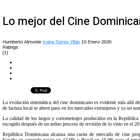
Lo mejor del Cine Dominic
Humberto Almonte
Irving Torres Yllán
10 Enero 2020
Ratings
(1)
La evolución sistemática del cine dominicano es evidente más allá de
de factura local se abren paso en los mercados extranjeros y ya no so
La calidad de los largos y cortometrajes producidos en la República
escogido después de un arduo proceso de revisión de lo visto en el 20
República Dominicana alcanza una cuota de mercado de cine prop
España en segundo posee un 17.9% y Brasil un 15.0% para el tercer 