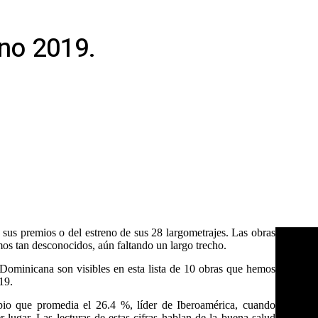
ano 2019.
 sus premios o del estreno de sus 28 largometrajes. Las obras
mos tan desconocidos, aún faltando un largo trecho.
 Dominicana son visibles en esta lista de 10 obras que hemos
19.
io que promedia el 26.4 %, líder de Iberoamérica, cuando
lugar. Las lecturas de estas cifras hablan de la buena salud