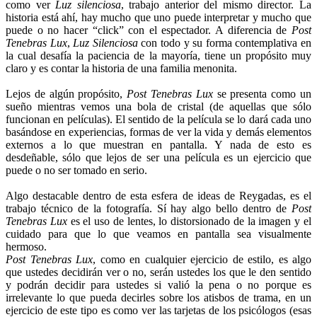
como ver
Luz silenciosa
, trabajo anterior del mismo director. La
historia está ahí, hay mucho que uno puede interpretar y mucho que
puede o no hacer “click” con el espectador. A diferencia de
Post
Tenebras Lux
,
Luz Silenciosa
con todo y su forma contemplativa en
la cual desafía la paciencia de la mayoría, tiene un propósito muy
claro y es contar la historia de una familia menonita.
Lejos de algún propósito,
Post Tenebras Lux
se presenta como un
sueño mientras vemos una bola de cristal (de aquellas que sólo
funcionan en películas). El sentido de la película se lo dará cada uno
basándose en experiencias, formas de ver la vida y demás elementos
externos a lo que muestran en pantalla. Y nada de esto es
desdeñable, sólo que lejos de ser una película es un ejercicio que
puede o no ser tomado en serio.
Algo destacable dentro de esta esfera de ideas de Reygadas, es el
trabajo técnico de la fotografía. Sí hay algo bello dentro de
Post
Tenebras Lux
es el uso de lentes, lo distorsionado de la imagen y el
cuidado para que lo que veamos en pantalla sea visualmente
hermoso.
Post Tenebras Lux
, como en cualquier ejercicio de estilo, es algo
que ustedes decidirán ver o no, serán ustedes los que le den sentido
y podrán decidir para ustedes si valió la pena o no porque es
irrelevante lo que pueda decirles sobre los atisbos de trama, en un
ejercicio de este tipo es como ver las tarjetas de los psicólogos (esas