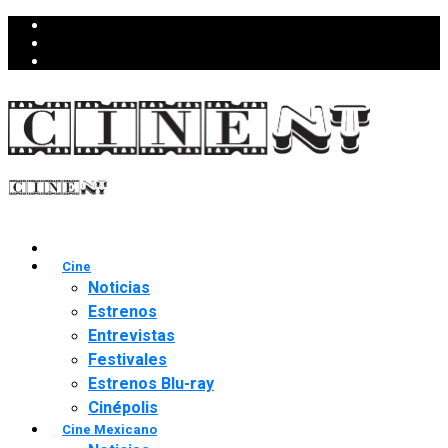
Cine
Noticias
Estrenos
Entrevistas
Festivales
Estrenos Blu-ray
Cinépolis
Cine Mexicano