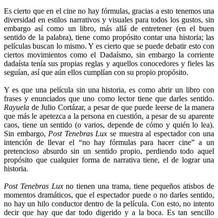
Es cierto que en el cine no hay fórmulas, gracias a esto tenemos una
diversidad en estilos narrativos y visuales para todos los gustos, sin
embargo así como un libro, más allá de entretener (en el buen
sentido de la palabra), tiene como propósito contar una historia; las
películas buscan lo mismo. Y es cierto que se puede debatir esto con
ciertos movimientos como el Dadaísmo, sin embargo la corriente
dadaísta tenía sus propias reglas y aquellos conocedores y fieles las
seguían, así que aún ellos cumplían con su propio propósito.
Y es que una película sin una historia, es como abrir un libro con
frases y enunciados que uno como lector tiene que darles sentido.
Rayuela
de Julio Cortázar, a pesar de que puede leerse de la manera
que más le apetezca a la persona en cuestión, a pesar de su aparente
caos, tiene un sentido (o varios, depende de cómo y quién lo lea).
Sin embargo,
Post Tenebras Lux
se muestra al espectador con una
intención de llevar el “no hay fórmulas para hacer cine” a un
pretencioso absurdo sin un sentido propio, perdiendo todo aquel
propósito que cualquier forma de narrativa tiene, el de lograr una
historia.
Post Tenebras Lux
no tienen una trama, tiene pequeños atisbos de
momentos dramáticos, que el espectador puede o no darles sentido,
no hay un hilo conductor dentro de la película. Con esto, no intento
decir que hay que dar todo digerido y a la boca. Es tan sencillo