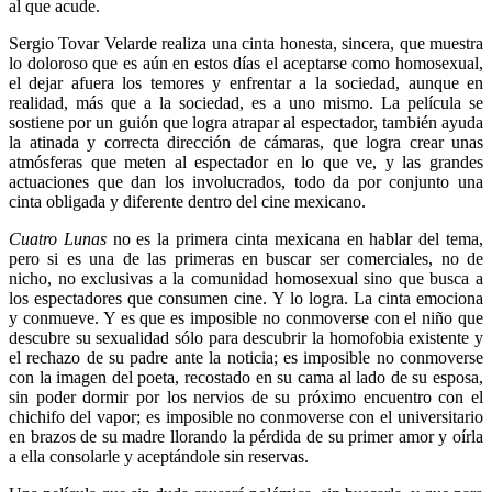
al que acude.
Sergio Tovar Velarde realiza una cinta honesta, sincera, que muestra
lo doloroso que es aún en estos días el aceptarse como homosexual,
el dejar afuera los temores y enfrentar a la sociedad, aunque en
realidad, más que a la sociedad, es a uno mismo. La película se
sostiene por un guión que logra atrapar al espectador, también ayuda
la atinada y correcta dirección de cámaras, que logra crear unas
atmósferas que meten al espectador en lo que ve, y las grandes
actuaciones que dan los involucrados, todo da por conjunto una
cinta obligada y diferente dentro del cine mexicano.
Cuatro Lunas
no es la primera cinta mexicana en hablar del tema,
pero si es una de las primeras en buscar ser comerciales, no de
nicho, no exclusivas a la comunidad homosexual sino que busca a
los espectadores que consumen cine. Y lo logra. La cinta emociona
y conmueve. Y es que es imposible no conmoverse con el niño que
descubre su sexualidad sólo para descubrir la homofobia existente y
el rechazo de su padre ante la noticia; es imposible no conmoverse
con la imagen del poeta, recostado en su cama al lado de su esposa,
sin poder dormir por los nervios de su próximo encuentro con el
chichifo del vapor; es imposible no conmoverse con el universitario
en brazos de su madre llorando la pérdida de su primer amor y oírla
a ella consolarle y aceptándole sin reservas.