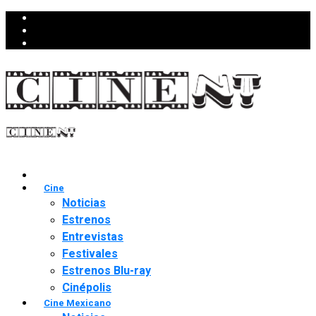
Cine
Noticias
Estrenos
Entrevistas
Festivales
Estrenos Blu-ray
Cinépolis
Cine Mexicano