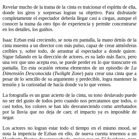
Revelar mucho de la trama de la cinta es traicionar el espíritu de ella,
donde los giros y sorpresas logran su objetivo. Para disfrutarle
completamente el espectador debería llegar casi a ciegas, aunque el
conocer la trama da otro tipo de experiencia y permite concentrarse
en los detalles, los guiños.
Isaac Ezban está creciendo, se nota en pantalla, la mano detrás de la
cinta muestra a un director con más pulso, capaz de crear atmósferas
creíbles y, sobre todo, de arrastrar al espectador a donde quiere.
Sigue fallando en la dirección de actores, es su lado más flaco, pero
una vez que uno acepta eso, se puede perder en lo que transcurre en
pantalla. En esta ocasión retoma elementos de un episodio de
La
Dimensión Desconocida
(
Twilight Zone
) para crear una cinta que a
pesar de lo sencillo de su argumento y predecible, logra mantener la
tensión y la curiosidad de hacía donde va lo que vemos.
La fotografía es un gran acierto de la cinta, su tono deslavado puede
no ser del gusto de todos pero cuando nos percatamos que todos, o
casi todos, los colores se han ido desvaneciendo como arrebatados
por la lluvia que no deja de caer, el impacto ya es imposible de
negar.
Los actores no logran estar todo el tiempo en el mismo mood, se
nota la impericia de Ezban en ello, de nueva cuenta tenemos a un