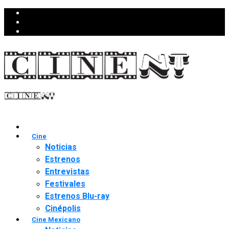
Cine
Noticias
Estrenos
Entrevistas
Festivales
Estrenos Blu-ray
Cinépolis
Cine Mexicano