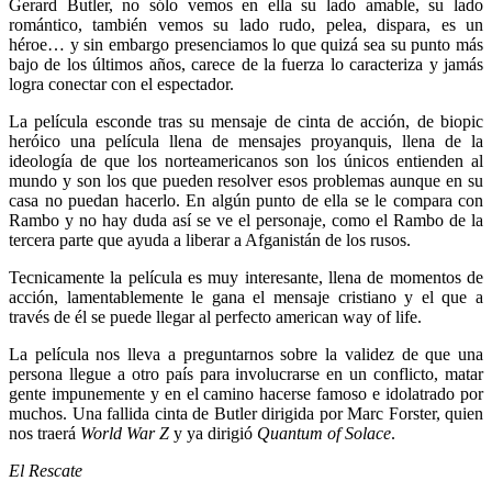
Gerard Butler, no sólo vemos en ella su lado amable, su lado
romántico, también vemos su lado rudo, pelea, dispara, es un
héroe… y sin embargo presenciamos lo que quizá sea su punto más
bajo de los últimos años, carece de la fuerza lo caracteriza y jamás
logra conectar con el espectador.
La película esconde tras su mensaje de cinta de acción, de biopic
heróico una película llena de mensajes proyanquis, llena de la
ideología de que los norteamericanos son los únicos entienden al
mundo y son los que pueden resolver esos problemas aunque en su
casa no puedan hacerlo. En algún punto de ella se le compara con
Rambo y no hay duda así se ve el personaje, como el Rambo de la
tercera parte que ayuda a liberar a Afganistán de los rusos.
Tecnicamente la película es muy interesante, llena de momentos de
acción, lamentablemente le gana el mensaje cristiano y el que a
través de él se puede llegar al perfecto american way of life.
La película nos lleva a preguntarnos sobre la validez de que una
persona llegue a otro país para involucrarse en un conflicto, matar
gente impunemente y en el camino hacerse famoso e idolatrado por
muchos. Una fallida cinta de Butler dirigida por Marc Forster, quien
nos traerá
World War Z
y ya dirigió
Quantum of Solace
.
El Rescate