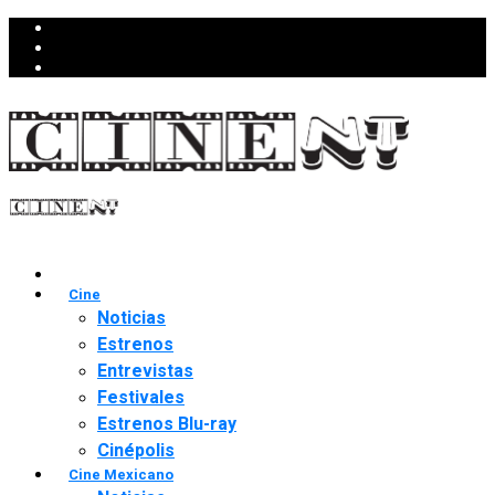
Cine
Noticias
Estrenos
Entrevistas
Festivales
Estrenos Blu-ray
Cinépolis
Cine Mexicano