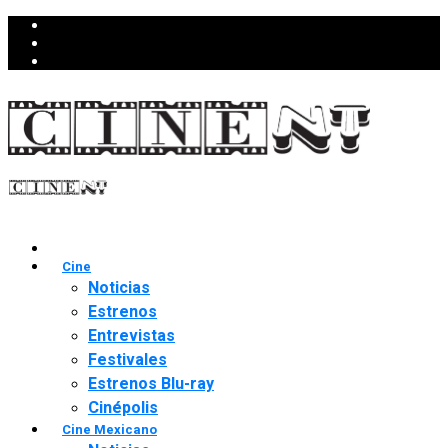
Cine
Noticias
Estrenos
Entrevistas
Festivales
Estrenos Blu-ray
Cinépolis
Cine Mexicano