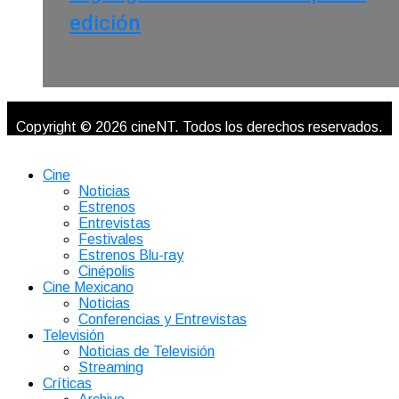
edición
Copyright © 2026 cineNT. Todos los derechos reservados.
Cine
Noticias
Estrenos
Entrevistas
Festivales
Estrenos Blu-ray
Cinépolis
Cine Mexicano
Noticias
Conferencias y Entrevistas
Televisión
Noticias de Televisión
Streaming
Críticas