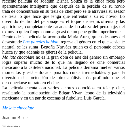
reciente película de Joaquín Bisner. Souza es la chica fresa pero
aparentemente inteligente que después de la perdida de su novio
trata de concentrarse en su tesis de chef pero se le atraviesa su asesor
de tesis lo que hace que tenga que enfrentar a su ex novio.
Lo
divertido dentro del personaje es el toque de esquizofrenia y las
apariciones, completamente sacadas de la cabeza del personaje, del
ex novio quien funge como algo así de un pepe grillo impertinente.
Dentro de la película la acompaña María Aura, quien después del
desastre de
Las paredes hablan
, regresa al género en el que se siente
natural; se les suma Begoña Narváez quien es el personaje cabeza
hueca (y que además es güera) de la película.
Me late chocolate
no es la gran obra de arte del género sin embargo
logra superar mucho de lo que ha llegado de cine comercial
mexicano a la cartelera nacional. La película derrama miel en varios
momentos y está enfocada para los cursis irremediables y para la
diversión sin pretensión de otro análisis más profundo que el
desconectarse un rato en el cine.
La película cuenta con varios actores conocidos en tele y cine,
resaltando la participación de Edgar Vivar, ícono de la televisión
mexicana y en un par de escenas al futbolista Luis García.
Me late chocolate
Joaquín Bisner