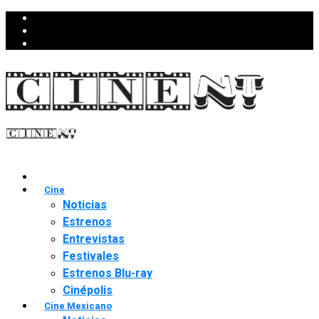
Cine
Noticias
Estrenos
Entrevistas
Festivales
Estrenos Blu-ray
Cinépolis
Cine Mexicano