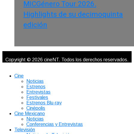
MICGénero Tour 2026.
Highlights de su decimoquinta
edición
Copyright © 2026 cineNT. Todos los derechos reservados.
Cine
Noticias
Estrenos
Entrevistas
Festivales
Estrenos Blu-ray
Cinépolis
Cine Mexicano
Noticias
Conferencias y Entrevistas
Televisión