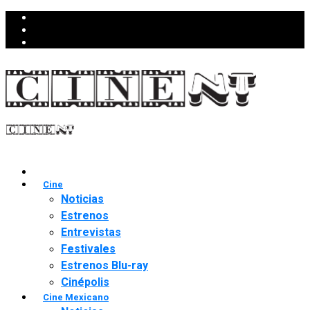
Cine
Noticias
Estrenos
Entrevistas
Festivales
Estrenos Blu-ray
Cinépolis
Cine Mexicano