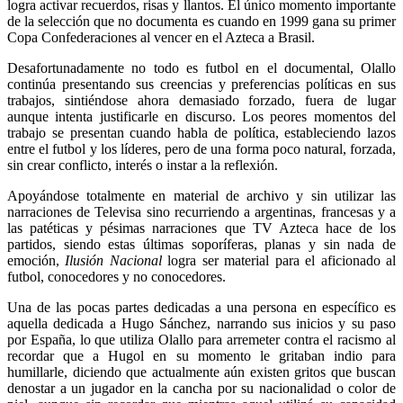
logra activar recuerdos, risas y llantos. El único momento importante
de la selección que no documenta es cuando en 1999 gana su primer
Copa Confederaciones al vencer en el Azteca a Brasil.
Desafortunadamente no todo es futbol en el documental, Olallo
continúa presentando sus creencias y preferencias políticas en sus
trabajos, sintiéndose ahora demasiado forzado, fuera de lugar
aunque intenta justificarle en discurso. Los peores momentos del
trabajo se presentan cuando habla de política, estableciendo lazos
entre el futbol y los líderes, pero de una forma poco natural, forzada,
sin crear conflicto, interés o instar a la reflexión.
Apoyándose totalmente en material de archivo y sin utilizar las
narraciones de Televisa sino recurriendo a argentinas, francesas y a
las patéticas y pésimas narraciones que TV Azteca hace de los
partidos, siendo estas últimas soporíferas, planas y sin nada de
emoción,
Ilusión Nacional
logra ser material para el aficionado al
futbol, conocedores y no conocedores.
Una de las pocas partes dedicadas a una persona en específico es
aquella dedicada a Hugo Sánchez, narrando sus inicios y su paso
por España, lo que utiliza Olallo para arremeter contra el racismo al
recordar que a Hugol en su momento le gritaban indio para
humillarle, diciendo que actualmente aún existen gritos que buscan
denostar a un jugador en la cancha por su nacionalidad o color de