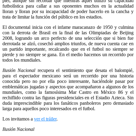
piel, aunque sin recordar que mientras aquel utilizó su capacidad
futbolística para callar a sus oponentes muchos en la actualidad
lloran y lloran por su incapacidad de poder hacerlo en la cancha y
trata de limitar la función del público en los estadios.
El documental inicia con el infame maracanazo de 1950 y culmina
con la derrota de Brasil en la final de las Olimpiadas de Beijing
2008, logrando un arco perfecto de una selección que si bien fue
derrotada se alzó, cosechó amplios triunfos, de nueva cuenta cae en
un partido importante, recalcando que en el futbol no siempre se
pierde y no siempre se gana. En el medio hacemos un recorrido por
todos los mundiales.
Ilusión Nacional
recupera el sentimiento que desata el balompié,
para el espectador mexicano será un recorrido por una historia
conocida pero no por ella poco interesante, haciéndole pasar por
emblemáticas jugadas y aspectos que acompañaron a algunos de los
mundiales, como la famosísima Mar Castro en México 86 y el
rechiflido contra las figuras presidenciales en el Estadio Azteca. Sin
duda imprescindible para los fanáticos panboleros pero demasiado
larga para aquellos poco interesados en el futbol.
Los invitamos a
ver el tráiler
.
Ilusión Nacional