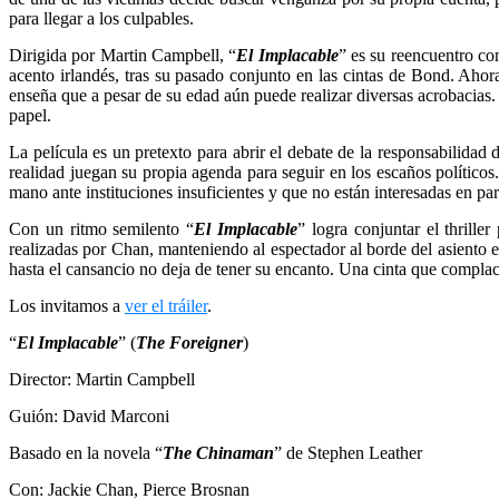
para llegar a los culpables.
Dirigida por Martin Campbell, “
El Implacable
” es su reencuentro co
acento irlandés, tras su pasado conjunto en las cintas de Bond. Ah
enseña que a pesar de su edad aún puede realizar diversas acrobacia
papel.
La película es un pretexto para abrir el debate de la responsabilidad
realidad juegan su propia agenda para seguir en los escaños políticos. 
mano ante instituciones insuficientes y que no están interesadas en para
Con un ritmo semilento “
El Implacable
” logra conjuntar el thrille
realizadas por Chan, manteniendo al espectador al borde del asiento e 
hasta el cansancio no deja de tener su encanto. Una cinta que complace
Los invitamos a
ver el tráiler
.
“
El Implacable
” (
The Foreigner
)
Director: Martin Campbell
Guión: David Marconi
Basado en la novela “
The Chinaman
” de Stephen Leather
Con: Jackie Chan, Pierce Brosnan