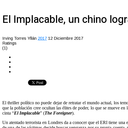
El Implacable, un chino log
Irving Torres Yllán
2017
12 Diciembre 2017
Ratings
(1)
El thriller político no puede dejar de retratar el mundo actual, los temo
que la población cree ocultan las élites de poder, lo que se mueve en 
cinta “
El Implacable
” (
The Foreigner
).
Un atentado terrorista en Londres da a conocer que el ERI tiene una 
de una de las víctimas decide buscar venganza por su propia cuenta, p