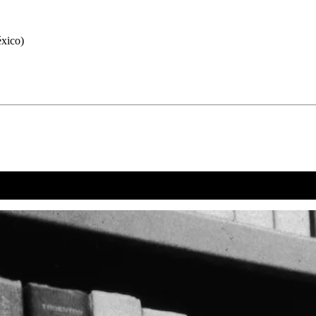
éxico)