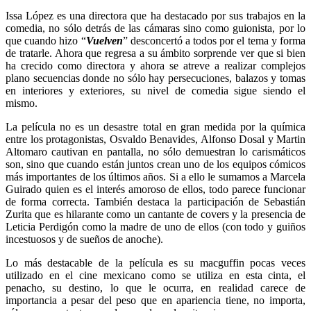
Issa López es una directora que ha destacado por sus trabajos en la
comedia, no sólo detrás de las cámaras sino como guionista, por lo
que cuando hizo “
Vuelven
” desconcertó a todos por el tema y forma
de tratarle. Ahora que regresa a su ámbito sorprende ver que si bien
ha crecido como directora y ahora se atreve a realizar complejos
plano secuencias donde no sólo hay persecuciones, balazos y tomas
en interiores y exteriores, su nivel de comedia sigue siendo el
mismo.
La película no es un desastre total en gran medida por la química
entre los protagonistas, Osvaldo Benavides, Alfonso Dosal y Martin
Altomaro cautivan en pantalla, no sólo demuestran lo carismáticos
son, sino que cuando están juntos crean uno de los equipos cómicos
más importantes de los últimos años. Si a ello le sumamos a Marcela
Guirado quien es el interés amoroso de ellos, todo parece funcionar
de forma correcta. También destaca la participación de Sebastián
Zurita que es hilarante como un cantante de covers y la presencia de
Leticia Perdigón como la madre de uno de ellos (con todo y guiños
incestuosos y de sueños de anoche).
Lo más destacable de la película es su macguffin pocas veces
utilizado en el cine mexicano como se utiliza en esta cinta, el
penacho, su destino, lo que le ocurra, en realidad carece de
importancia a pesar del peso que en apariencia tiene, no importa,