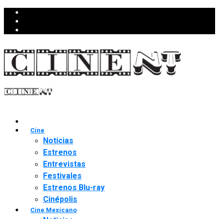
Cine
Noticias
Estrenos
Entrevistas
Festivales
Estrenos Blu-ray
Cinépolis
Cine Mexicano