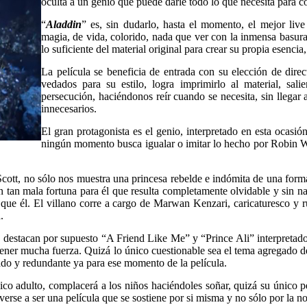
oculta a un genio que puede darle todo lo que necesita para co
“
Aladd
in
” es, sin dudarlo, hasta el momento, el mejor liv
magia, de vida, colorido, nada que ver con la inmensa basura
lo suficiente del material original para crear su propia esenci
La película se beneficia de entrada con su elección de dire
vedados para su estilo, logra imprimirlo al material, sa
persecución, haciéndonos reír cuando se necesita, sin llegar
innecesarios.
El gran protagonista es el genio, interpretado en esta ocasi
ningún momento busca igualar o imitar lo hecho por Robin Wi
ott, no sólo nos muestra una princesa rebelde e indómita de una forma 
n mala fortuna para él que resulta completamente olvidable y sin nad
que él. El villano corre a cargo de Marwan Kenzari, caricaturesco y r
.
 destacan por supuesto “A Friend Like Me” y “Prince Ali” interpretado
er mucha fuerza. Quizá lo único cuestionable sea el tema agregado de 
ado y redundante ya para ese momento de la película.
lico adulto, complacerá a los niños haciéndoles soñar, quizá su único p
erse a ser una película que se sostiene por si misma y no sólo por la no