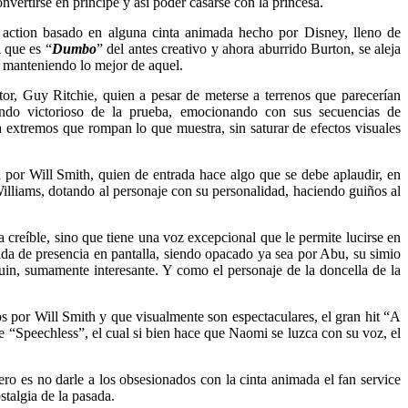
nvertirse en príncipe y así poder casarse con la princesa.
e action basado en alguna cinta animada hecho por Disney, lleno de
 que es “
Dumbo
” del antes creativo y ahora aburrido Burton, se aleja
a, manteniendo lo mejor de aquel.
ctor, Guy Ritchie, quien a pesar de meterse a terrenos que parecerían
liendo victorioso de la prueba, emocionando con sus secuencias de
 a extremos que rompan lo que muestra, sin saturar de efectos visuales
ón por Will Smith, quien de entrada hace algo que se debe aplaudir, en
lliams, dotando al personaje con su personalidad, haciendo guiños al
creíble, sino que tiene una voz excepcional que le permite lucirse en
a de presencia en pantalla, siendo opacado ya sea por Abu, su simio
uin, sumamente interesante. Y como el personaje de la doncella de la
s por Will Smith y que visualmente son espectaculares, el gran hit “A
“Speechless”, el cual si bien hace que Naomi se luzca con su voz, el
ero es no darle a los obsesionados con la cinta animada el fan service
stalgia de la pasada.