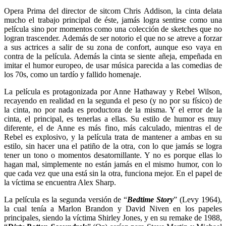
Opera Prima del director de sitcom Chris Addison, la cinta delata
mucho el trabajo principal de éste, jamás logra sentirse como una
película sino por momentos como una colección de sketches que no
logran trascender. Además de ser notorio el que no se atreve a forzar
a sus actrices a salir de su zona de confort, aunque eso vaya en
contra de la película. Además la cinta se siente añeja, empeñada en
imitar el humor europeo, de usar música parecida a las comedias de
los 70s, como un tardío y fallido homenaje.
La película es protagonizada por Anne Hathaway y Rebel Wilson,
recayendo en realidad en la segunda el peso (y no por su físico) de
la cinta, no por nada es productora de la misma. Y el error de la
cinta, el principal, es tenerlas a ellas. Su estilo de humor es muy
diferente, el de Anne es más fino, más calculado, mientras el de
Rebel es explosivo, y la película trata de mantener a ambas en su
estilo, sin hacer una el patiño de la otra, con lo que jamás se logra
tener un tono o momentos desatornillante. Y no es porque ellas lo
hagan mal, simplemente no están jamás en el mismo humor, con lo
que cada vez que una está sin la otra, funciona mejor. En el papel de
la víctima se encuentra Alex Sharp.
La película es la segunda versión de “
Bedtime Story
” (Levy 1964),
la cual tenía a Marlon Brandon y David Niven en los papeles
principales, siendo la víctima Shirley Jones, y en su remake de 1988,