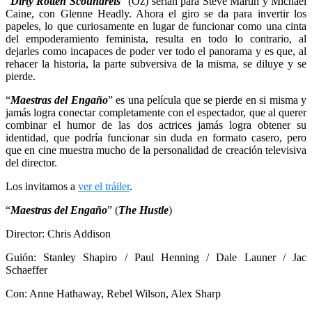
“
Dirty Rotten Scoundrels
” (Oz) serían para Steve Martin y Michael
Caine, con Glenne Headly. Ahora el giro se da para invertir los
papeles, lo que curiosamente en lugar de funcionar como una cinta
del empoderamiento feminista, resulta en todo lo contrario, al
dejarles como incapaces de poder ver todo el panorama y es que, al
rehacer la historia, la parte subversiva de la misma, se diluye y se
pierde.
“
Maestras del Engaño
” es una película que se pierde en si misma y
jamás logra conectar completamente con el espectador, que al querer
combinar el humor de las dos actrices jamás logra obtener su
identidad, que podría funcionar sin duda en formato casero, pero
que en cine muestra mucho de la personalidad de creación televisiva
del director.
Los invitamos a
ver el tráiler
.
“
Maestras del Engaño
” (
The Hustle
)
Director: Chris Addison
Guión: Stanley Shapiro / Paul Henning / Dale Launer / Jac
Schaeffer
Con: Anne Hathaway, Rebel Wilson, Alex Sharp