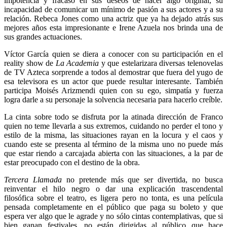
impotencia y fracaso en sus deseos de hacer algo original, su
incapacidad de comunicar un mínimo de pasión a sus actores y a su
relación. Rebeca Jones como una actriz que ya ha dejado atrás sus
mejores años esta impresionante e Irene Azuela nos brinda una de
sus grandes actuaciones.
Víctor García quien se diera a conocer con su participación en el
reality show de
La Academia
y que estelarizara diversas telenovelas
de TV Azteca sorprende a todos al demostrar que fuera del yugo de
esa televisora es un actor que puede resultar interesante. También
participa Moisés Arizmendi quien con su ego, simpatía y fuerza
logra darle a su personaje la solvencia necesaria para hacerlo creíble.
La cinta sobre todo se disfruta por la atinada dirección de Franco
quien no teme llevarla a sus extremos, cuidando no perder el tono y
estilo de la misma, las situaciones rayan en la locura y el caos y
cuando este se presenta al término de la misma uno no puede más
que estar riendo a carcajada abierta con las situaciones, a la par de
estar preocupado con el destino de la obra.
Tercera Llamada
no pretende más que ser divertida, no busca
reinventar el hilo negro o dar una explicación trascendental
filosófica sobre el teatro, es ligera pero no tonta, es una película
pensada completamente en el público que paga su boleto y que
espera ver algo que le agrade y no sólo cintas contemplativas, que si
bien ganan festivales, no están dirigidas al público que hace