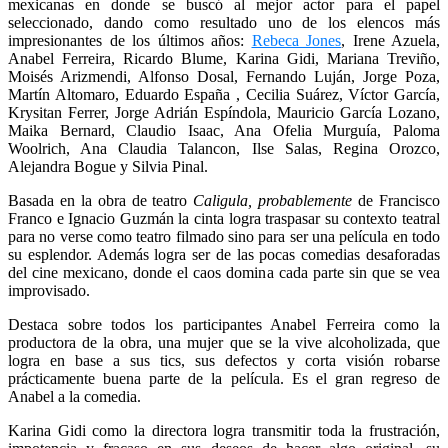
mexicanas en donde se buscó al mejor actor para el papel
seleccionado, dando como resultado uno de los elencos más
impresionantes de los últimos años:
Rebeca Jones
, Irene Azuela,
Anabel Ferreira, Ricardo Blume, Karina Gidi, Mariana Treviño,
Moisés Arizmendi, Alfonso Dosal, Fernando Luján, Jorge Poza,
Martín Altomaro, Eduardo España , Cecilia Suárez, Víctor García,
Krysitan Ferrer, Jorge Adrián Espíndola, Mauricio García Lozano,
Maika Bernard, Claudio Isaac, Ana Ofelia Murguía, Paloma
Woolrich, Ana Claudia Talancon, Ilse Salas, Regina Orozco,
Alejandra Bogue y Silvia Pinal.
Basada en la obra de teatro
Caligula, probablemente
de Francisco
Franco e Ignacio Guzmán la cinta logra traspasar su contexto teatral
para no verse como teatro filmado sino para ser una película en todo
su esplendor. Además logra ser de las pocas comedias desaforadas
del cine mexicano, donde el caos domina cada parte sin que se vea
improvisado.
Destaca sobre todos los participantes Anabel Ferreira como la
productora de la obra, una mujer que se la vive alcoholizada, que
logra en base a sus tics, sus defectos y corta visión robarse
prácticamente buena parte de la película. Es el gran regreso de
Anabel a la comedia.
Karina Gidi como la directora logra transmitir toda la frustración,