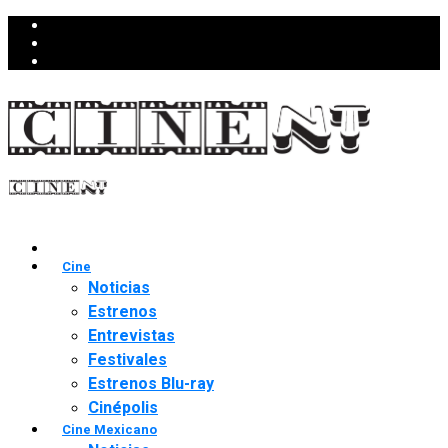
Cine
Noticias
Estrenos
Entrevistas
Festivales
Estrenos Blu-ray
Cinépolis
Cine Mexicano