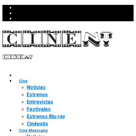
Cine
Noticias
Estrenos
Entrevistas
Festivales
Estrenos Blu-ray
Cinépolis
Cine Mexicano