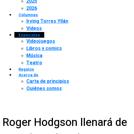
2025
2026
Columnas
Irving Torres Yllán
Videos
Especiales
Videojuegos
Libros y comics
Música
Teatro
Regalos
Acerca de
Carta de principios
Quiénes somos
Roger Hodgson llenará de