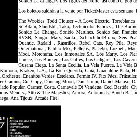
Sonido La Changa y Los Tigres del Norte, así como el pop d
Los boletos saldrán a la vente por TicketMaster esta semana, 
The Wookies, Todd Clouser – A Love Electric, Torreblanca 
Sr Bikini, Standstill, Tako, Technicolor Fabrics , The Bu
Sonido La Changa, Sonido Martines, Sonido San Francis
RVSB, Sangre Maiz, Saoko, SchlachthofBronx, Seis Peato
Quantic, Radaid , Rastrillos, Rebel Cats, Rey Pila, Re
Outernational, Pablito Mix, Pellejos, Placebo, Luzbel , Ma
Mooi, Motorama, Los Inmortales SA, Los Marty, Los Plane
Lunice, Los Bunkers, Los Cafres, Los Caligaris, Los Caverna
Gusana Ciega, La Santa Cecilia, La Vela Puerca, La Vida Boh
Komodo, Kraken, L.A., La Bien Querida, Gaia, Guadalupe Plata, Hel
chestra, Enanitos Verdes, Estelares, Fermin IV, Fito Páez, Frikstiler
opper Gamins, Cut Copy, Dancing Mood, Dani Umpi, Daniel Maloso, Dan
ulado Popular, Carmen Costa, Carnavale Di Vendetta, Ceci Bastida, C
rlos Méndez, Atto & The Majestics, Aurora, Autoramas, Banda Bastón
iega, Ana Tijoux, Arcade Fire.