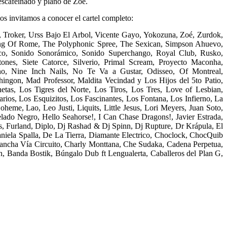
escafeinado y plano de Zoé.
los invitamos a conocer el cartel completo:
, Troker, Urss Bajo El Arbol, Vicente Gayo, Yokozuna, Zoé, Zurdok,
rning Of Rome, The Polyphonic Spree, The Sexican, Simpson Ahuevo,
co, Sonido Sonorámico, Sonido Superchango, Royal Club, Rusko,
nes, Siete Catorce, Silverio, Primal Scream, Proyecto Maconha,
yno, Nine Inch Nails, No Te Va a Gustar, Odisseo, Of Montreal,
chingon, Mad Professor, Maldita Vecindad y Los Hijos del 5to Patio,
tas, Los Tigres del Norte, Los Tiros, Los Tres, Love of Lesbian,
rios, Los Esquizitos, Los Fascinantes, Los Fontana, Los Infierno, La
eme, Lao, Leo Justi, Liquits, Little Jesus, Lori Meyers, Juan Soto,
ado Negro, Hello Seahorse!, I Can Chase Dragons!, Javier Estrada,
s, Furland, Diplo, Dj Rashad & Dj Spinn, Dj Rupture, Dr Krápula, El
iela Spalla, De La Tierra, Diamante Electrico, Choclock, ChocQuib
hancha Vía Circuito, Charly Monttana, Che Sudaka, Cadena Perpetua,
, Banda Bostik, Búngalo Dub ft Lengualerta, Caballeros del Plan G,