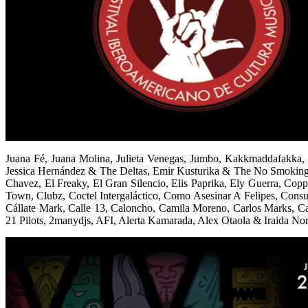
Juana Fé, Juana Molina, Julieta Venegas, Jumbo, Kakkmaddafakka, 
Jessica Hernández & The Deltas, Emir Kusturika & The No Smoking Or
Chavez, El Freaky, El Gran Silencio, Elis Paprika, Ely Guerra, C
Town, Clubz, Coctel Intergaláctico, Como Asesinar A Felipes, Cons
Cállate Mark, Calle 13, Caloncho, Camila Moreno, Carlos Marks, Ca
21 Pilots, 2manydjs, AFI, Alerta Kamarada, Alex Otaola & Iraida Nor