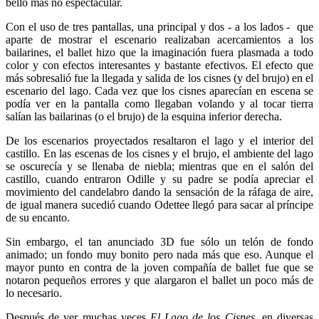
bello más no espectacular.
Con el uso de tres pantallas, una principal y dos - a los lados - que
aparte de mostrar el escenario realizaban acercamientos a los
bailarines, el ballet hizo que la imaginación fuera plasmada a todo
color y con efectos interesantes y bastante efectivos. El efecto que
más sobresalió fue la llegada y salida de los cisnes (y del brujo) en el
escenario del lago. Cada vez que los cisnes aparecían en escena se
podía ver en la pantalla como llegaban volando y al tocar tierra
salían las bailarinas (o el brujo) de la esquina inferior derecha.
De los escenarios proyectados resaltaron el lago y el interior del
castillo. En las escenas de los cisnes y el brujo, el ambiente del lago
se oscurecía y se llenaba de niebla; mientras que en el salón del
castillo, cuando entraron Odille y su padre se podía apreciar el
movimiento del candelabro dando la sensación de la ráfaga de aire,
de igual manera sucedió cuando Odettee llegó para sacar al príncipe
de su encanto.
Sin embargo, el tan anunciado 3D fue sólo un telón de fondo
animado; un fondo muy bonito pero nada más que eso. Aunque el
mayor punto en contra de la joven compañía de ballet fue que se
notaron pequeños errores y que alargaron el ballet un poco más de
lo necesario.
Después de ver muchas veces
El Lago de los Cisnes
, en diversas