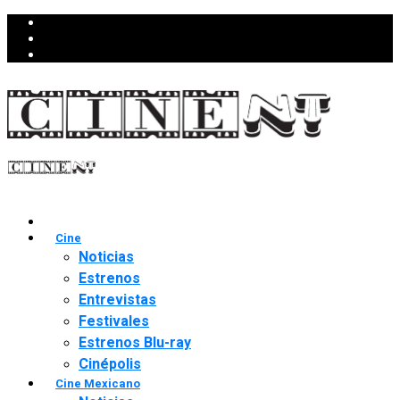
Cine
Noticias
Estrenos
Entrevistas
Festivales
Estrenos Blu-ray
Cinépolis
Cine Mexicano