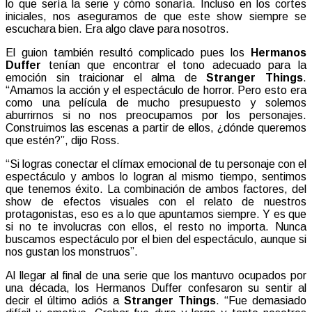
lo que sería la serie y cómo sonaría. Incluso en los cortes
iniciales, nos aseguramos de que este show siempre se
escuchara bien. Era algo clave para nosotros.
El guion también resultó complicado pues los
Hermanos
Duffer
tenían que encontrar el tono adecuado para la
emoción sin traicionar el alma de
Stranger Things
.
“Amamos la acción y el espectáculo de horror. Pero esto era
como una película de mucho presupuesto y solemos
aburrirnos si no nos preocupamos por los personajes.
Construimos las escenas a partir de ellos, ¿dónde queremos
que estén?”, dijo Ross.
“Si logras conectar el clímax emocional de tu personaje con el
espectáculo y ambos lo logran al mismo tiempo, sentimos
que tenemos éxito. La combinación de ambos factores, del
show de efectos visuales con el relato de nuestros
protagonistas, eso es a lo que apuntamos siempre. Y es que
si no te involucras con ellos, el resto no importa. Nunca
buscamos espectáculo por el bien del espectáculo, aunque si
nos gustan los monstruos”.
Al llegar al final de una serie que los mantuvo ocupados por
una década, los Hermanos Duffer confesaron su sentir al
decir el último adiós a
Stranger Things
. “Fue demasiado