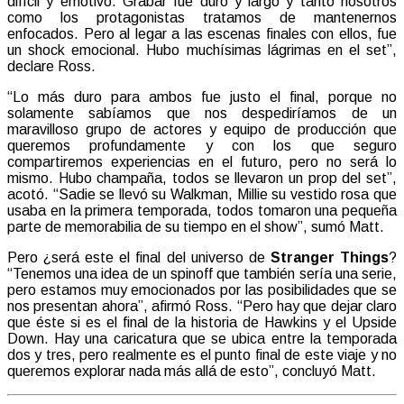
difícil y emotivo. Grabar fue duro y largo y tanto nosotros
como los protagonistas tratamos de mantenernos
enfocados. Pero al legar a las escenas finales con ellos, fue
un shock emocional. Hubo muchísimas lágrimas en el set”,
declare Ross.
“Lo más duro para ambos fue justo el final, porque no
solamente sabíamos que nos despediríamos de un
maravilloso grupo de actores y equipo de producción que
queremos profundamente y con los que seguro
compartiremos experiencias en el futuro, pero no será lo
mismo. Hubo champaña, todos se llevaron un prop del set”,
acotó. “Sadie se llevó su Walkman, Millie su vestido rosa que
usaba en la primera temporada, todos tomaron una pequeña
parte de memorabilia de su tiempo en el show”, sumó Matt.
Pero ¿será este el final del universo de
Stranger Things
?
“Tenemos una idea de un spinoff que también sería una serie,
pero estamos muy emocionados por las posibilidades que se
nos presentan ahora”, afirmó Ross. “Pero hay que dejar claro
que éste si es el final de la historia de Hawkins y el Upside
Down. Hay una caricatura que se ubica entre la temporada
dos y tres, pero realmente es el punto final de este viaje y no
queremos explorar nada más allá de esto”, concluyó Matt.