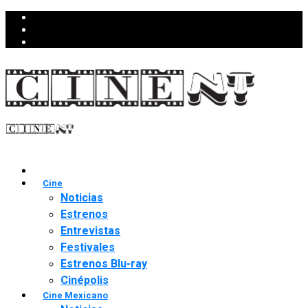
Cine
Noticias
Estrenos
Entrevistas
Festivales
Estrenos Blu-ray
Cinépolis
Cine Mexicano