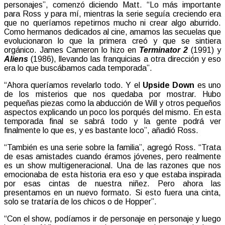
personajes”, comenzó diciendo Matt. “Lo más importante
para Ross y para mí, mientras la serie seguía creciendo era
que no queríamos repetirnos mucho ni crear algo aburrido.
Como hermanos dedicados al cine, amamos las secuelas que
evolucionaron lo que la primera creó y que se sintiera
orgánico. James Cameron lo hizo en
Terminator 2
(1991) y
Aliens
(1986), llevando las franquicias a otra dirección y eso
era lo que buscábamos cada temporada”.
“Ahora queríamos revelarlo todo. Y el
Upside Down
es uno
de los misterios que nos quedaba por mostrar. Hubo
pequeñas piezas como la abducción de Will y otros pequeños
aspectos explicando un poco los porqués del mismo. En esta
temporada final se sabrá todo y la gente podrá ver
finalmente lo que es, y es bastante loco”, añadió Ross.
“También es una serie sobre la familia”, agregó Ross. “Trata
de esas amistades cuando éramos jóvenes, pero realmente
es un show multigeneracional. Una de las razones que nos
emocionaba de esta historia era eso y que estaba inspirada
por esas cintas de nuestra niñez. Pero ahora las
presentamos en un nuevo formato. Si esto fuera una cinta,
solo se trataría de los chicos o de Hopper”.
“Con el show, podíamos ir de personaje en personaje y luego