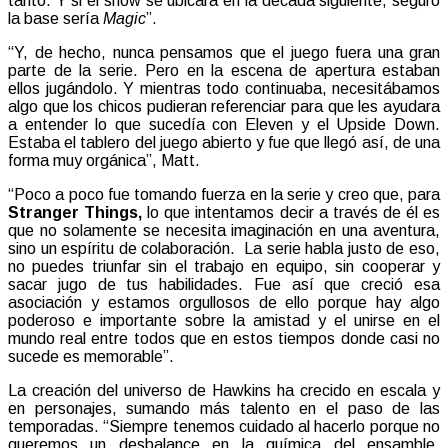
tanto. Y si el show se ubicara en la década siguiente, seguro
la base sería
Magic
”.
“Y, de hecho, nunca pensamos que el juego fuera una gran
parte de la serie. Pero en la escena de apertura estaban
ellos jugándolo. Y mientras todo continuaba, necesitábamos
algo que los chicos pudieran referenciar para que les ayudara
a entender lo que sucedía con Eleven y el Upside Down.
Estaba el tablero del juego abierto y fue que llegó así, de una
forma muy orgánica”, Matt.
“Poco a poco fue tomando fuerza en la serie y creo que, para
Stranger Things,
lo que intentamos decir a través de él es
que no solamente se necesita imaginación en una aventura,
sino un espíritu de colaboración. La serie habla justo de eso,
no puedes triunfar sin el trabajo en equipo, sin cooperar y
sacar jugo de tus habilidades. Fue así que creció esa
asociación y estamos orgullosos de ello porque hay algo
poderoso e importante sobre la amistad y el unirse en el
mundo real entre todos que en estos tiempos donde casi no
sucede es memorable”.
La creación del universo de Hawkins ha crecido en escala y
en personajes, sumando más talento en el paso de las
temporadas. “Siempre tenemos cuidado al hacerlo porque no
queremos un desbalance en la química del ensamble,