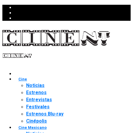
Cine
Noticias
Estrenos
Entrevistas
Festivales
Estrenos Blu-ray
Cinépolis
Cine Mexicano