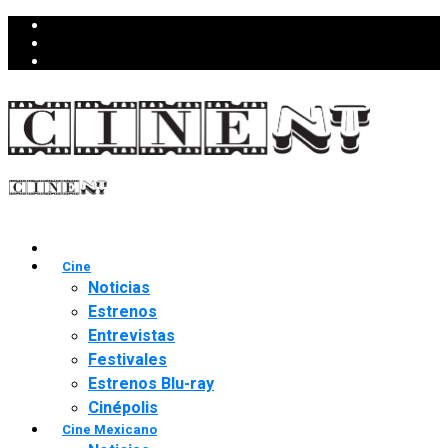
Cine
Noticias
Estrenos
Entrevistas
Festivales
Estrenos Blu-ray
Cinépolis
Cine Mexicano