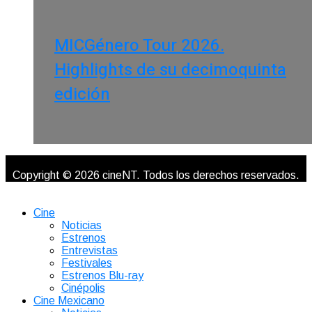
MICGénero Tour 2026.
Highlights de su decimoquinta
edición
Copyright © 2026 cineNT. Todos los derechos reservados.
Cine
Noticias
Estrenos
Entrevistas
Festivales
Estrenos Blu-ray
Cinépolis
Cine Mexicano