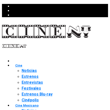
Cine
Noticias
Estrenos
Entrevistas
Festivales
Estrenos Blu-ray
Cinépolis
Cine Mexicano