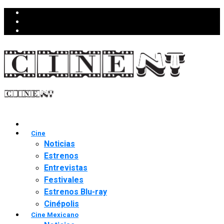
Cine
Noticias
Estrenos
Entrevistas
Festivales
Estrenos Blu-ray
Cinépolis
Cine Mexicano