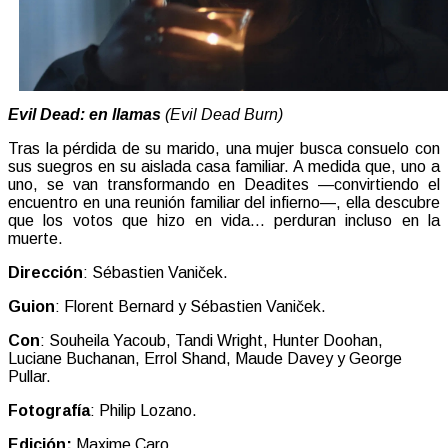
Evil Dead: en llamas
(Evil Dead Burn)
Tras la pérdida de su marido, una mujer busca consuelo con
sus suegros en su aislada casa familiar. A medida que, uno a
uno, se van transformando en Deadites —convirtiendo el
encuentro en una reunión familiar del infierno—, ella descubre
que los votos que hizo en vida... perduran incluso en la
muerte.
Dirección
: Sébastien Vaniček.
Guion
: Florent Bernard y Sébastien Vaniček.
Con
: Souheila Yacoub, Tandi Wright, Hunter Doohan,
Luciane Buchanan, Errol Shand, Maude Davey y George
Pullar.
Fotografía
: Philip Lozano.
Edición:
Maxime Caro.