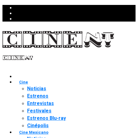
Cine
Noticias
Estrenos
Entrevistas
Festivales
Estrenos Blu-ray
Cinépolis
Cine Mexicano