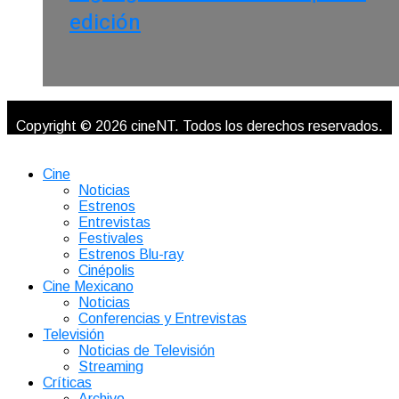
edición
Copyright © 2026 cineNT. Todos los derechos reservados.
Cine
Noticias
Estrenos
Entrevistas
Festivales
Estrenos Blu-ray
Cinépolis
Cine Mexicano
Noticias
Conferencias y Entrevistas
Televisión
Noticias de Televisión
Streaming
Críticas
Archivo