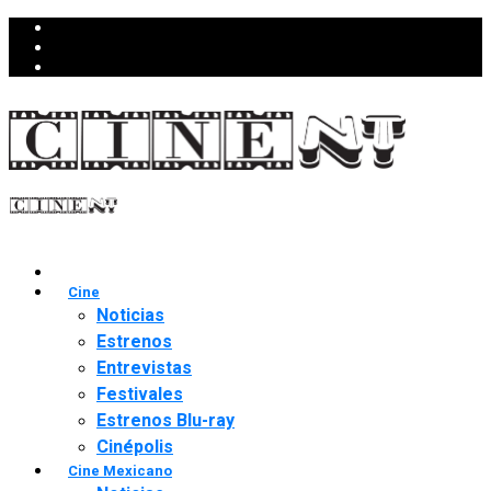
Cine
Noticias
Estrenos
Entrevistas
Festivales
Estrenos Blu-ray
Cinépolis
Cine Mexicano