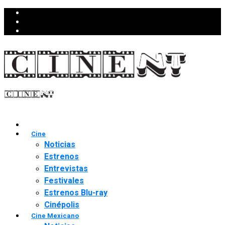
Cine
Noticias
Estrenos
Entrevistas
Festivales
Estrenos Blu-ray
Cinépolis
Cine Mexicano