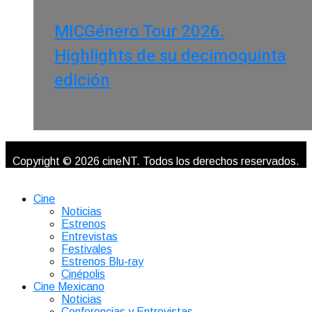
MICGénero Tour 2026.
Highlights de su decimoquinta
edición
Copyright © 2026 cineNT. Todos los derechos reservados.
Cine
Noticias
Estrenos
Entrevistas
Festivales
Estrenos Blu-ray
Cinépolis
Cine Mexicano
Noticias
Conferencias y Entrevistas