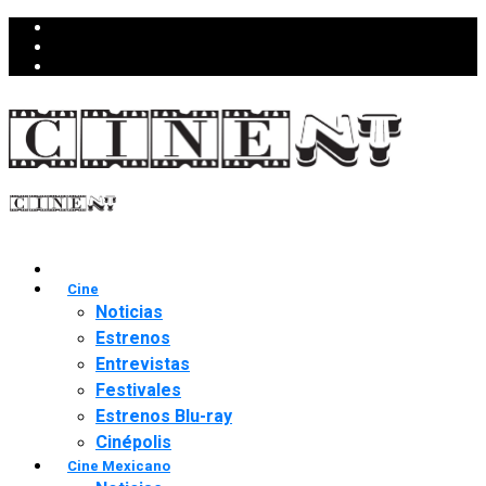
Cine
Noticias
Estrenos
Entrevistas
Festivales
Estrenos Blu-ray
Cinépolis
Cine Mexicano