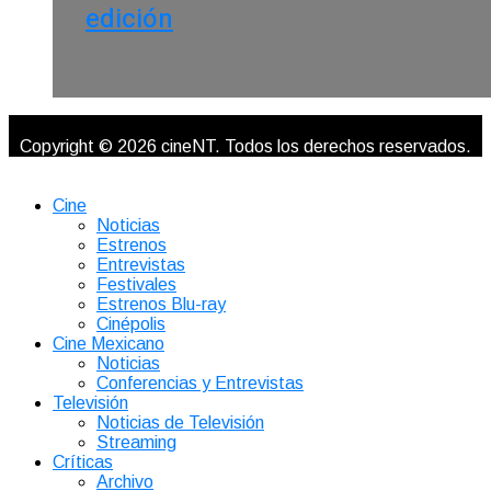
edición
Copyright © 2026 cineNT. Todos los derechos reservados.
Cine
Noticias
Estrenos
Entrevistas
Festivales
Estrenos Blu-ray
Cinépolis
Cine Mexicano
Noticias
Conferencias y Entrevistas
Televisión
Noticias de Televisión
Streaming
Críticas
Archivo