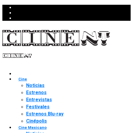
Cine
Noticias
Estrenos
Entrevistas
Festivales
Estrenos Blu-ray
Cinépolis
Cine Mexicano