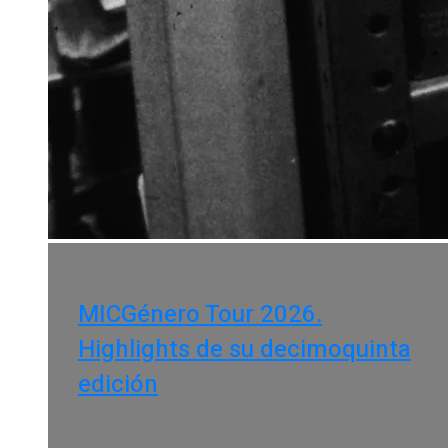
MICGénero Tour 2026.
Highlights de su decimoquinta
edición