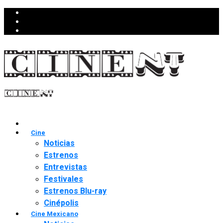
Cine
Noticias
Estrenos
Entrevistas
Festivales
Estrenos Blu-ray
Cinépolis
Cine Mexicano