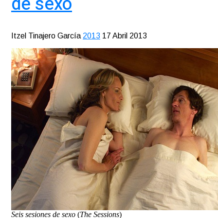
de sexo
Itzel Tinajero García
2013
17 Abril 2013
Seis sesiones de sexo
(
The Sessions
)