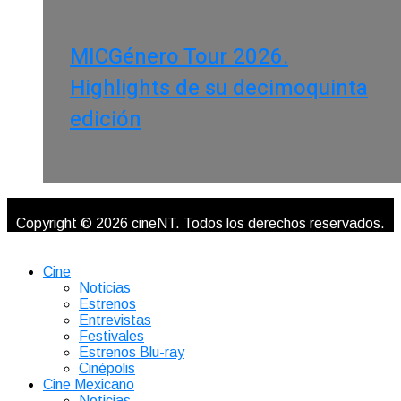
MICGénero Tour 2026.
Highlights de su decimoquinta
edición
Copyright © 2026 cineNT. Todos los derechos reservados.
Cine
Noticias
Estrenos
Entrevistas
Festivales
Estrenos Blu-ray
Cinépolis
Cine Mexicano
Noticias