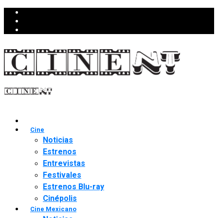
Cine
Noticias
Estrenos
Entrevistas
Festivales
Estrenos Blu-ray
Cinépolis
Cine Mexicano