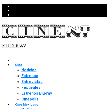
Cine
Noticias
Estrenos
Entrevistas
Festivales
Estrenos Blu-ray
Cinépolis
Cine Mexicano