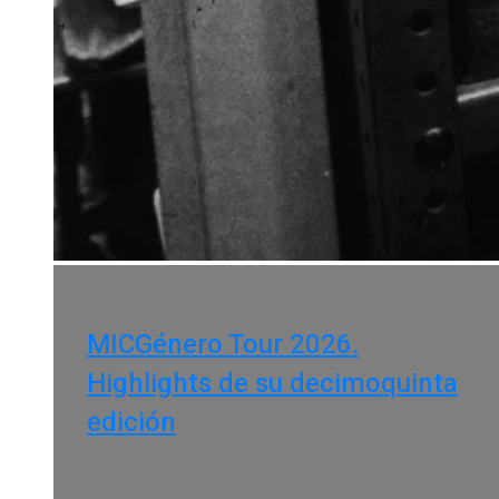
MICGénero Tour 2026.
Highlights de su decimoquinta
edición