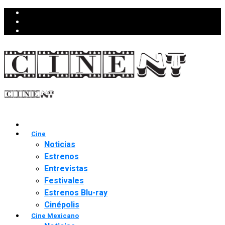
Cine
Noticias
Estrenos
Entrevistas
Festivales
Estrenos Blu-ray
Cinépolis
Cine Mexicano