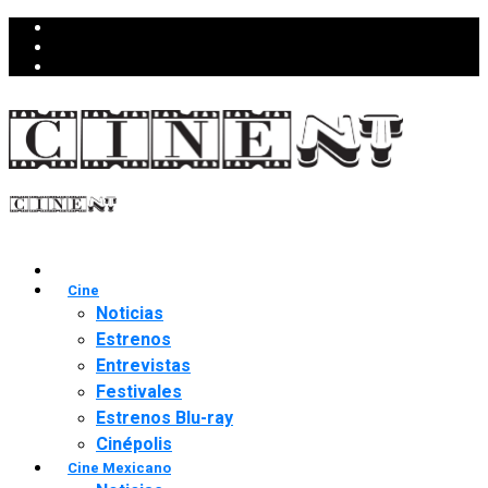
Cine
Noticias
Estrenos
Entrevistas
Festivales
Estrenos Blu-ray
Cinépolis
Cine Mexicano