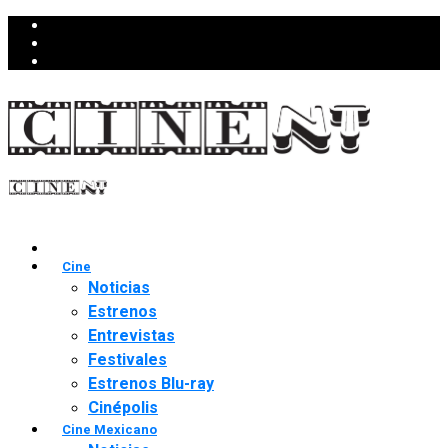
Cine
Noticias
Estrenos
Entrevistas
Festivales
Estrenos Blu-ray
Cinépolis
Cine Mexicano