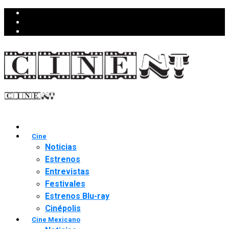
Cine
Noticias
Estrenos
Entrevistas
Festivales
Estrenos Blu-ray
Cinépolis
Cine Mexicano