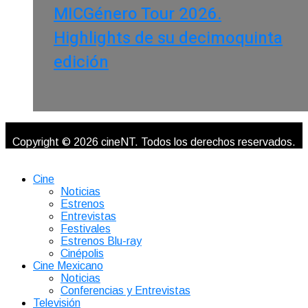
MICGénero Tour 2026.
Highlights de su decimoquinta
edición
Copyright © 2026 cineNT. Todos los derechos reservados.
Cine
Noticias
Estrenos
Entrevistas
Festivales
Estrenos Blu-ray
Cinépolis
Cine Mexicano
Noticias
Conferencias y Entrevistas
Televisión