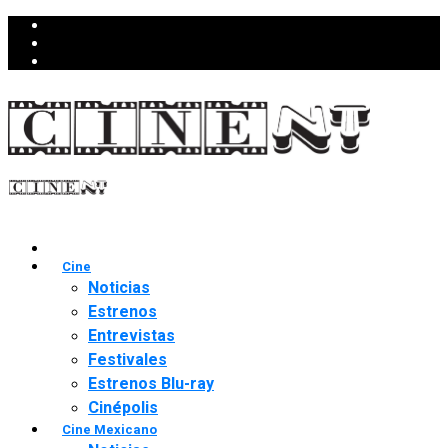
Cine
Noticias
Estrenos
Entrevistas
Festivales
Estrenos Blu-ray
Cinépolis
Cine Mexicano