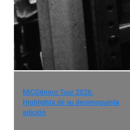
MICGénero Tour 2026.
Highlights de su decimoquinta
edición